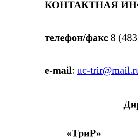
КОНТАКТНАЯ И
телефон/факс
8 (483
e-mail
:
uc-trir@mail.r
Ди
«Учеб
«ТриР»